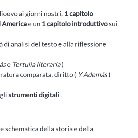
ioevo ai giorni nostri,
1 capitolo
d America
e un
1 capitolo introduttivo
sui
à di analisi del testo e alla riflessione
ás
e
Tertulia literaria
)
teratura comparata, diritto (
Y Además
)
gli
strumenti
digitali
.
e schematica della storia e della