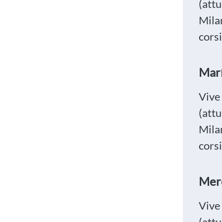
(attu
Mila
corsi
Mari
Vive 
(attu
Mila
corsi
Mer
Vive 
(attu