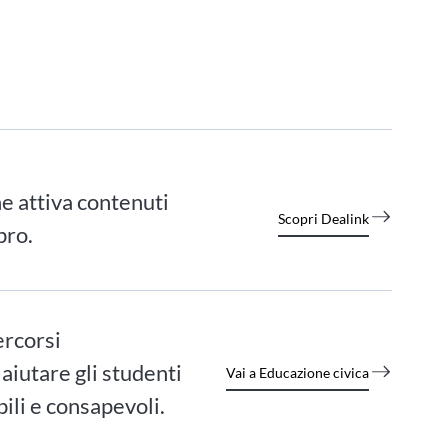
e attiva contenuti
Scopri Dealink
bro.
ercorsi
 aiutare gli studenti
Vai a Educazione civica
ili e consapevoli.