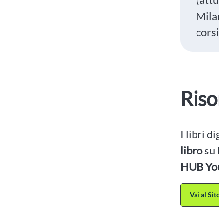
Mila
corsi
Riso
I libri d
libro
su
HUB Yo
Vai al Si