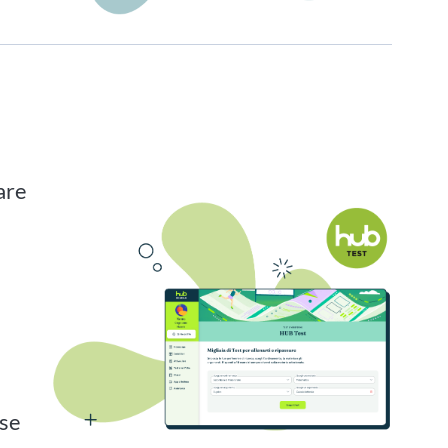
are
n
ase