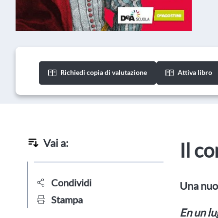
Richiedi copia di valutazione
Attiva libro
Vai a:
Il c
Condividi
Una nuov
Stampa
En un lu