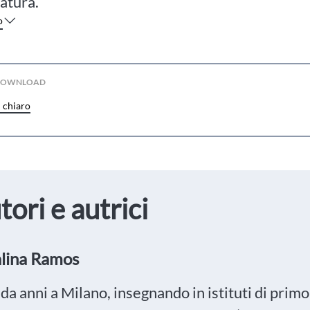
ratura.
o
 DOWNLOAD
n chiaro
tori e autrici
lina Ramos
da anni a Milano, insegnando in istituti di prim