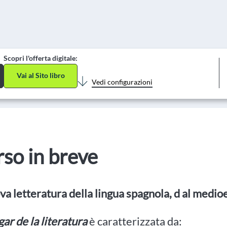
Scopri l'offerta digitale:
Vai al Sito libro
Vedi configurazioni
orso in breve
a letteratura della lingua spagnola, d
al medioev
gar de la literatura
è caratterizzata da: