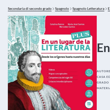
Secondaria di secondo grado
Spagnolo
Spagnolo Letteratura
E
En
AUTOR
CASA E
GRADO
MATERI