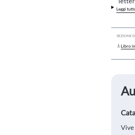
lette
Leggi tutt
SEZIONE
Libro i
Au
Cata
Vive 