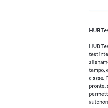
HUB Te
HUB Test
test int
allenam
tempo, e
classe. 
pronte, 
permette
autonomi