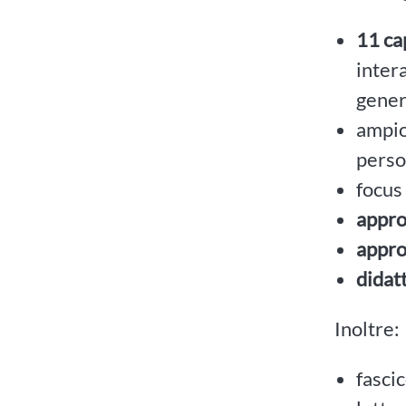
11 cap
inter
gener
ampio
perso
focus
appro
appro
didatt
Inoltre:
fasci