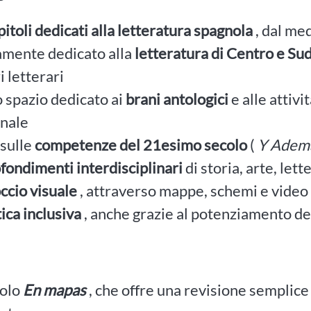
itoli dedicati alla letteratura spagnola
, dal med
amente dedicato alla
letteratura di Centro e Su
i letterari
 spazio dedicato ai
brani antologici
e alle attivit
nale
 sulle
competenze del 21esimo secolo
(
Y Adem
fondimenti interdisciplinari
di storia, arte, let
ccio visuale
, attraverso mappe, schemi e video
ica inclusiva
, anche grazie al potenziamento de
colo
En mapas
, che offre una revisione semplice 