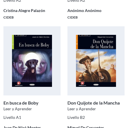
Livello A2
Livello A2
Cristina Alegre Palazón
Anónimo Anónimo
CIDEB
CIDEB
En busca de Boby
Don Quijote de la Mancha
Leer y Aprender
Leer y Aprender
Livello A1
Livello B2
Juan De Niró Montes
Miguel De Cervantes