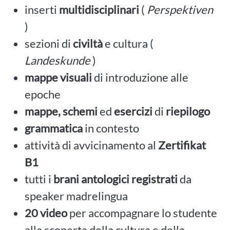
inserti
multidisciplinari
(
Perspektiven
)
sezioni di
civiltà
e cultura (
Landeskunde
)
mappe visuali
di introduzione alle
epoche
mappe, schemi
ed
esercizi
di
riepilogo
grammatica
in contesto
attività di avvicinamento al
Zertifikat
B1
tutti i
brani antologici registrati
da
speaker madrelingua
20 video
per accompagnare lo studente
alla scoperta della cultura e della