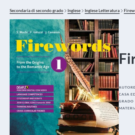
Secondaria di secondo grado
Inglese
Inglese Letteratura
Firew
Fi
AUTOR
CASA E
GRADO
MATERI