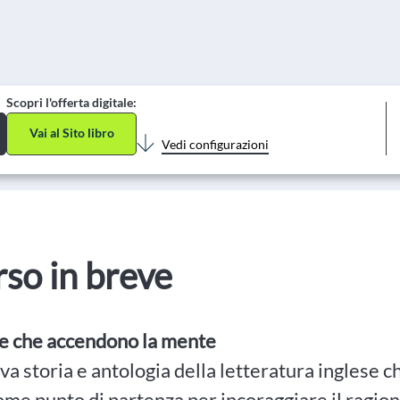
Scopri l'offerta digitale:
Vai al Sito libro
Vedi configurazioni
orso in breve
le che accendono la mente
a storia e antologia della letteratura inglese c
ome punto di partenza per incoraggiare il ragion