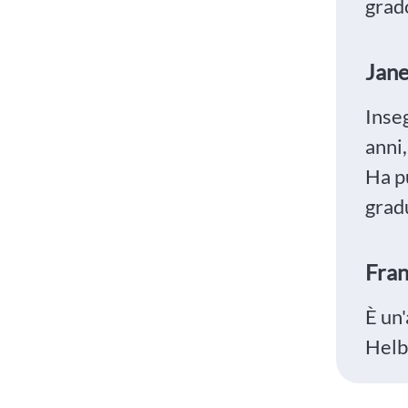
grad
Jan
Inse
anni,
Ha pu
grad
Fran
È un
Helbl