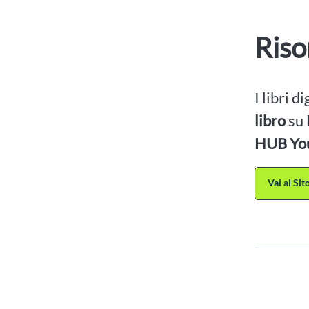
Riso
I libri d
libro
su
HUB Yo
Vai al Si