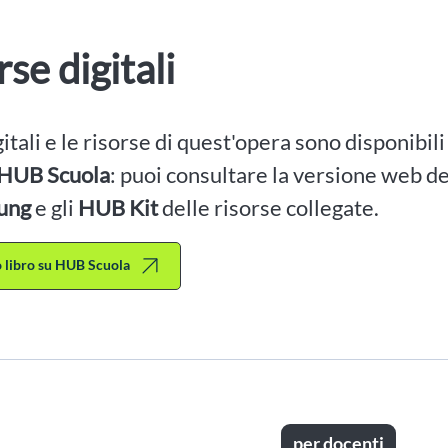
rse digitali
igitali e le risorse di quest'opera sono disponibil
HUB Scuola
: puoi consultare la versione web dei
ung
e gli
HUB Kit
delle risorse collegate.
to libro su HUB Scuola
per docenti