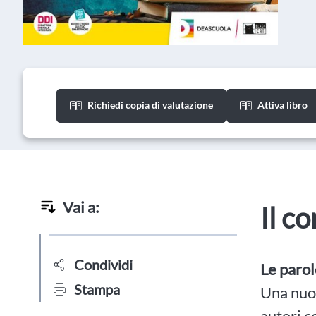
Richiedi copia di valutazione
Attiva libro
Vai a:
Il c
Condividi
Le paro
Stampa
Una nuov
autori c