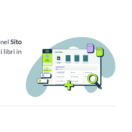
i nel
Sito
 libri in