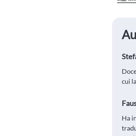
Au
Stef
Docen
cui l
Faus
Ha i
trad