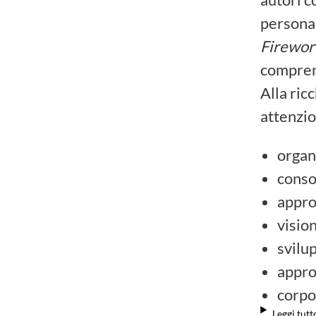
personal
Firewor
compren
Alla ric
attenzio
organ
conso
appro
visio
svilu
appro
corpo
Leggi tutt