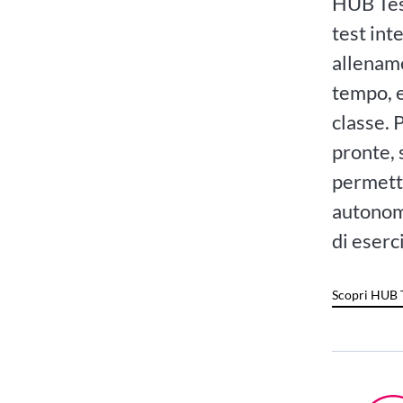
HUB Test
test int
allenam
tempo, e
classe. 
pronte, 
permette
autonomi
di eserc
Scopri HUB 