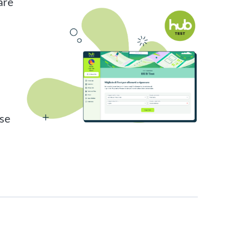
are
n
ase