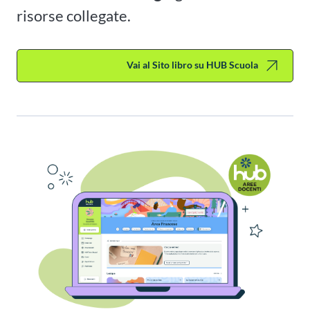
risorse collegate.
Vai al Sito libro su HUB Scuola