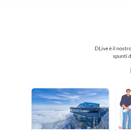
DLive è il nostr
spunti d