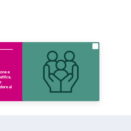
ione e
attica,
e
dere ai