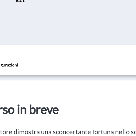
B1.1
igurazioni
orso in breve
tore dimostra una sconcertante fortuna nello s