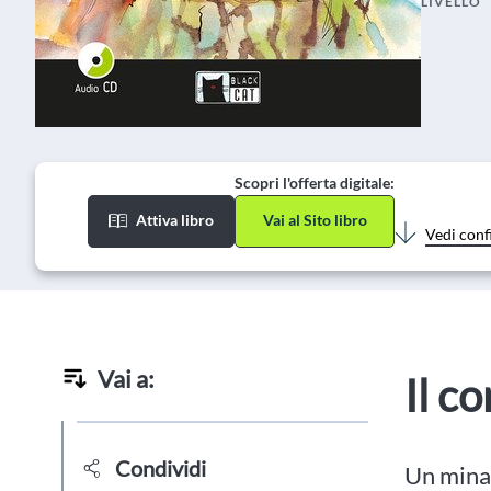
LIVELLO
Scopri l'offerta digitale:
Attiva libro
Vai al Sito libro
Vedi conf
Vai a:
Il c
Condividi
Un mina