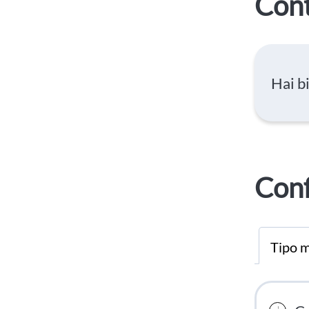
Cont
Hai b
Conf
Tipo m