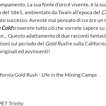
ampamento. La sua fonte d’oro è vivente, è la sua
 del 1865, ambientato da Twain all’epoca del
Ca
o successo. Avreste mai pensato di curare un r
a Cold
troverete tutto ciò che vorrete sapere su 
se... Questo adattamento di due racconti fantasti
ioni sul periodo del
Gold Rush
e sulla Californi
 originali ed avvincenti!
fornia Gold Rush - Life in the Mining Camps
t
PET Trinity