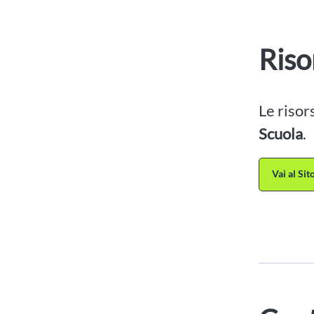
Riso
Le risor
Scuola
.
Vai al Si