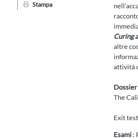
Stampa
nell’acc
racconto
immediat
Curing 
altre co
informaz
attività
Dossier
The Cali
Exit tes
Esami
: 