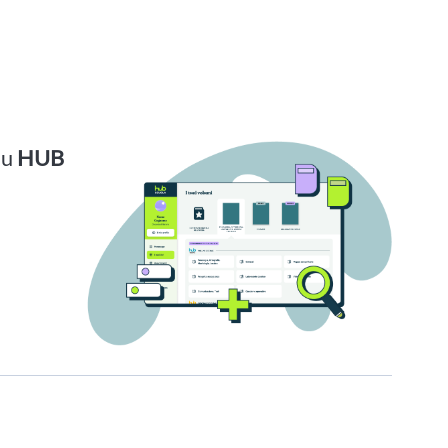
su
HUB