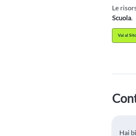
Le risor
Scuola
.
Vai al Si
Cont
Hai b