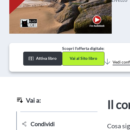
LIVELLO
Scopri l'offerta digitale:
Attiva libro
Vai al Sito libro
Vedi conf
Vai a:
Il c
Condividi
Cosa sig