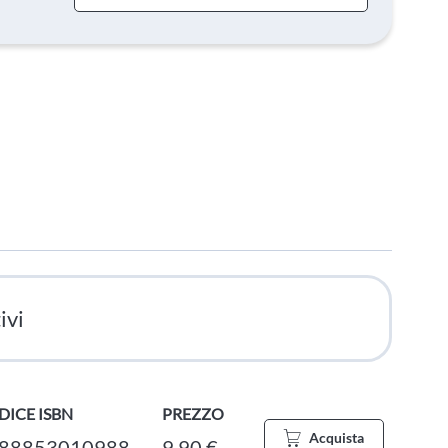
ivi
DICE ISBN
PREZZO
Acquista
88853010988
9,90 €