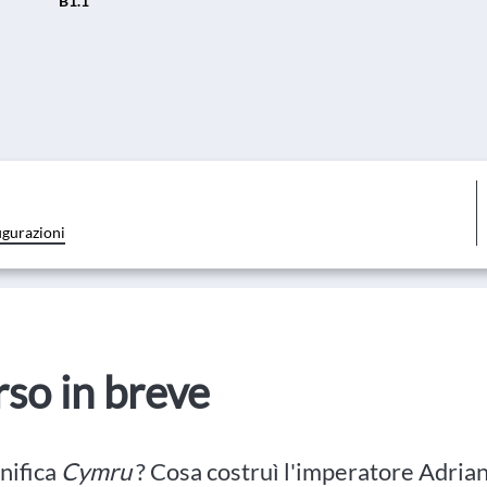
B1.1
igurazioni
orso in breve
nifica
Cymru
? Cosa costruì l'imperatore Adrian