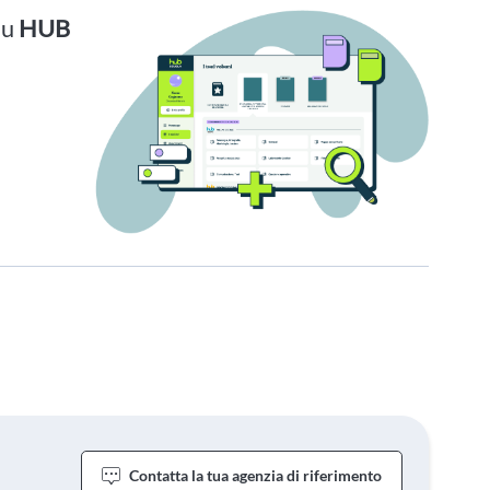
su
HUB
Contatta la tua agenzia di riferimento