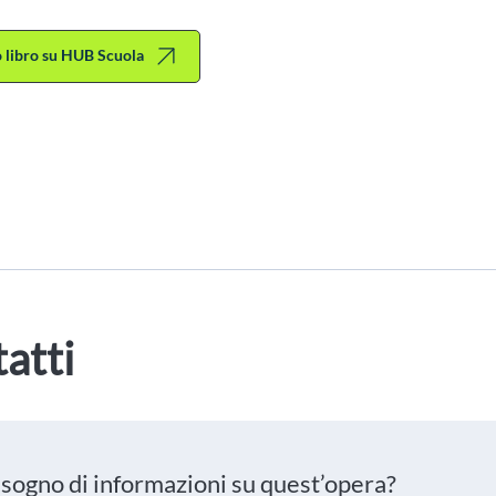
to libro su HUB Scuola
atti
isogno di informazioni su quest’opera?