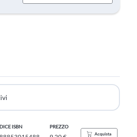
ivi
DICE ISBN
PREZZO
Acquista
88853015488
9,20 €