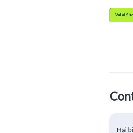
Vai al Si
Cont
Hai b