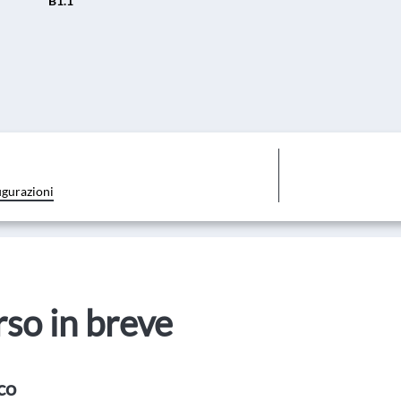
B1.1
igurazioni
orso in breve
co