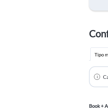
Conf
Tipo m
Ca
Book + A