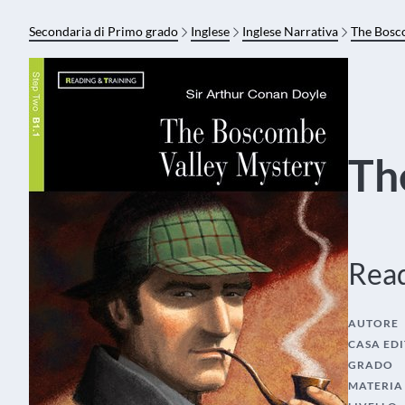
Secondaria di Primo grado
Inglese
Inglese Narrativa
The Bosc
Th
Read
AUTORE
CASA EDI
GRADO
MATERIA