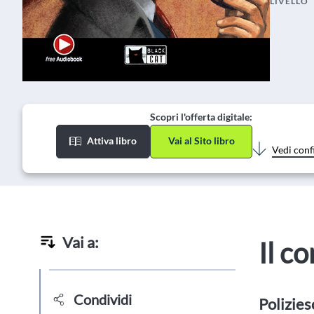
LIVELLO
Scopri l'offerta digitale:
Attiva libro
Vai al Sito libro
Vedi conf
Vai a:
Il c
Condividi
Polizies