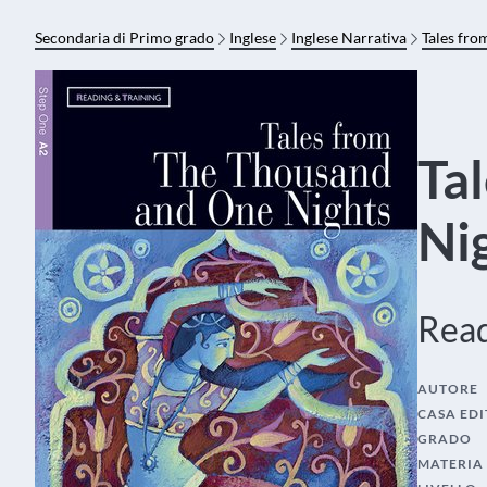
Secondaria di Primo grado
Inglese
Inglese Narrativa
Tales fro
Ta
Ni
Read
AUTORE
CASA EDI
GRADO
MATERIA