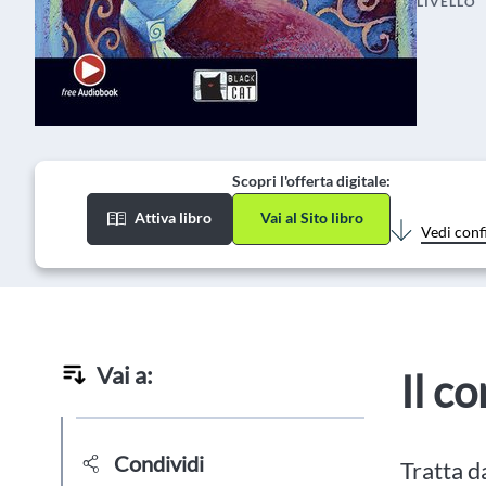
LIVELLO
Scopri l'offerta digitale:
Attiva libro
Vai al Sito libro
Vedi conf
Vai a:
Il c
Condividi
Tratta d