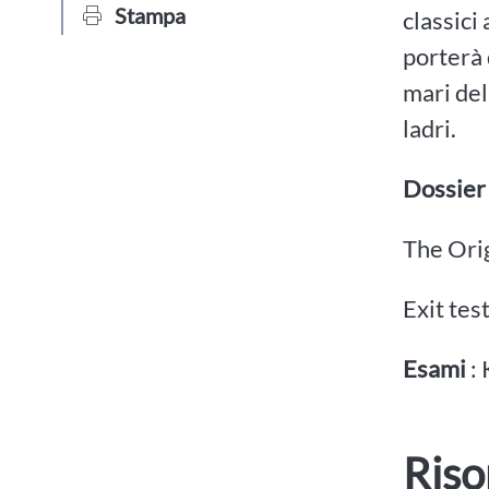
Stampa
classici
porterà 
mari del
ladri.
Dossier
The Orig
Exit tes
Esami
: 
Riso