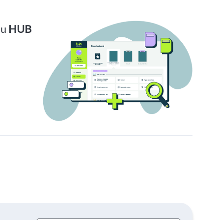
su
HUB