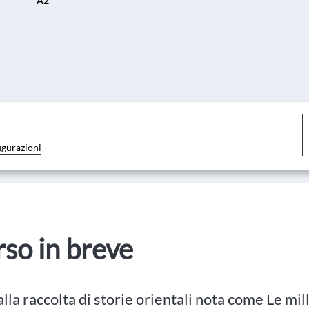
A2
igurazioni
orso in breve
alla raccolta di storie orientali nota come Le mi