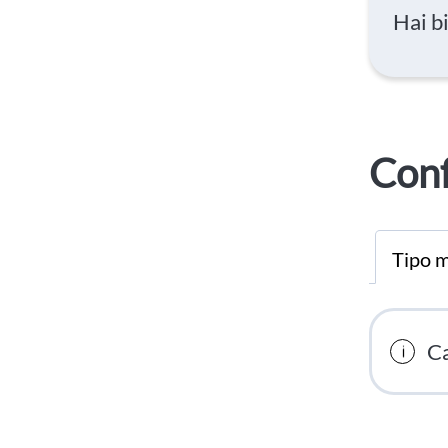
Hai b
Conf
Tipo m
Ca