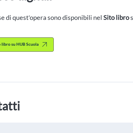
se di quest'opera sono disponibili nel
Sito libro
to libro su HUB Scuola
atti