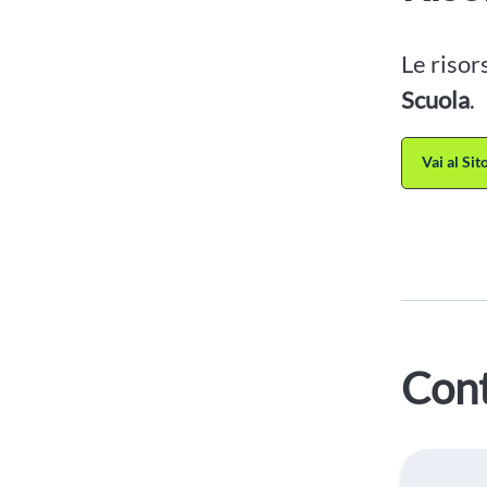
Le risor
Scuola
.
Vai al Si
Cont