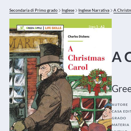
Secondaria di Primo grado
Inglese
Inglese Narrativa
A Christ
A 
Gree
AUTORE
CASA EDI
GRADO
MATERIA