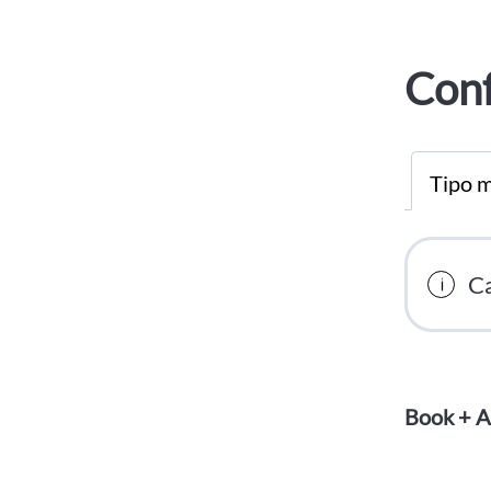
Conf
Tipo m
Ca
Book + A