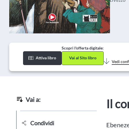
LIVELLO
Scopri l'offerta digitale:
Attiva libro
Vai al Sito libro
Vedi conf
Vai a:
Il c
Condividi
Ebeneze