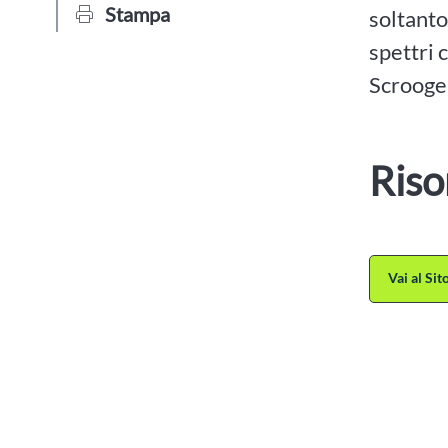
Stampa
soltanto
spettri 
Scrooge 
Riso
Vai al Si