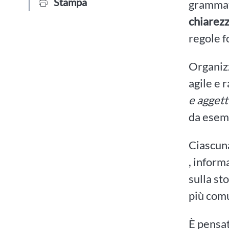
Stampa
grammati
chiarezz
regole 
Organiz
agile e 
e aggett
da esemp
Ciascuna
, inform
sulla sto
più com
È pensat