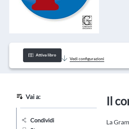
Attiva libro
Vedi configurazioni
Vai a:
Il c
Condividi
La Gramm