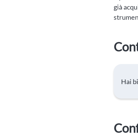
già acqu
strument
Cont
Hai b
Conf