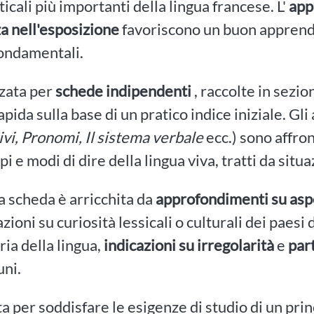
cali più importanti della lingua francese. L'
app
a nell'esposizione
favoriscono un buon apprendi
fondamentali.
zata per
schede indipendenti
, raccolte in sezi
rapida sulla base di un pratico indice iniziale. Gl
ivi, Pronomi, Il sistema verbale
ecc.) sono affro
i e modi di dire della lingua viva, tratti da situa
 scheda è arricchita da
approfondimenti su asp
azioni su curiosità lessicali o culturali dei paesi
ria della lingua,
indicazioni su irregolarità
e
part
uni.
a per soddisfare le esigenze di studio di un pri