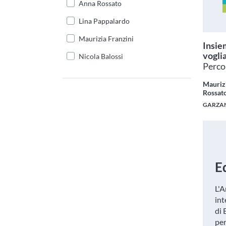
Anna Rossato
Lina Pappalardo
Maurizia Franzini
Insie
vogli
Nicola Balossi
Percor
Maurizi
Rossato
GARZAN
E
L'A
int
di 
per