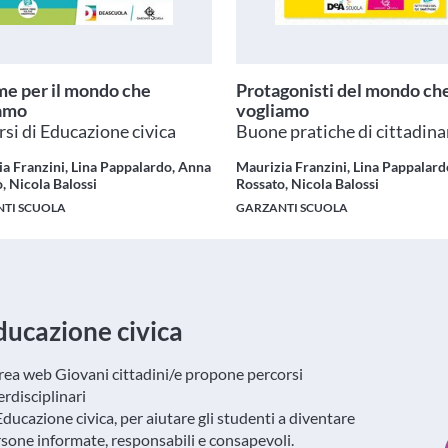
me per il mondo che
Protagonisti del mondo ch
amo
vogliamo
si di Educazione civica
Buone pratiche di cittadin
a Franzini, Lina Pappalardo, Anna
Maurizia Franzini, Lina Pappalar
, Nicola Balossi
Rossato, Nicola Balossi
TI SCUOLA
GARZANTI SCUOLA
ducazione civica
rea web Giovani cittadini/e propone percorsi
erdisciplinari
Educazione civica, per aiutare gli studenti a diventare
sone informate, responsabili e consapevoli.