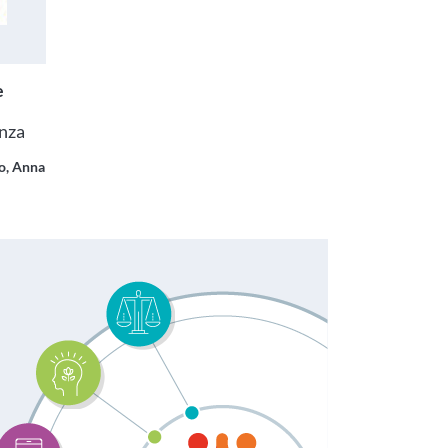
e
anza
do, Anna