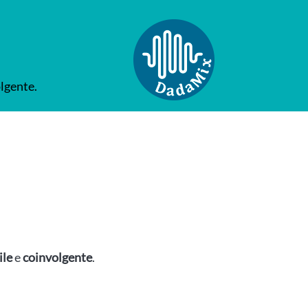
olgente.
ile
e
coinvolgente
.