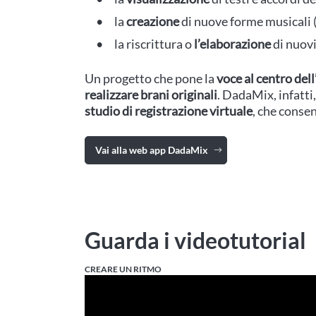
la
creazione
di nuove forme musicali (
la riscrittura o
l’elaborazione
di nuovi
Un progetto che pone la
voce al centro del
realizzare brani originali
. DadaMix, infatti,
studio di registrazione virtuale
, che conse
Vai alla web app DadaMix
Guarda i videotutorial
CREARE UN RITMO