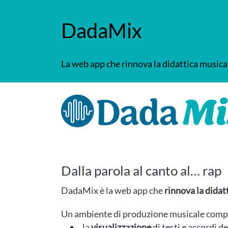
DadaMix
La web app che rinnova la didattica musical
Dalla parola al canto al… rap
DadaMix è la web app che
rinnova la didat
Un ambiente di produzione musicale comp
la
visualizzazione
di testi e accordi de