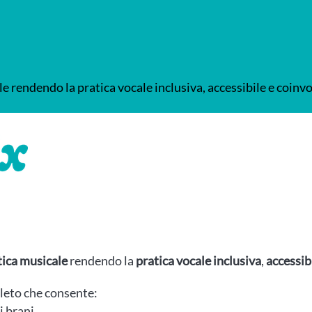
e rendendo la pratica vocale inclusiva, accessibile e coinv
tica musicale
rendendo la
pratica vocale inclusiva
,
accessib
leto che consente:
i brani