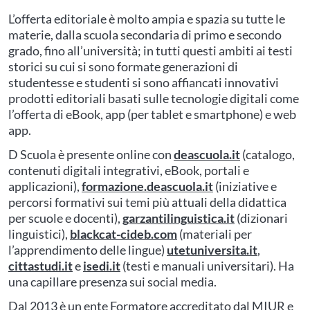
L’offerta editoriale è molto ampia e spazia su tutte le
materie, dalla scuola secondaria di primo e secondo
grado, fino all’università; in tutti questi ambiti ai testi
storici su cui si sono formate generazioni di
studentesse e studenti si sono affiancati innovativi
prodotti editoriali basati sulle tecnologie digitali come
l’offerta di eBook, app (per tablet e smartphone) e web
app.
D Scuola è presente online con
deascuola.it
(catalogo,
contenuti digitali integrativi, eBook, portali e
applicazioni),
formazione.deascuola.it
(iniziative e
percorsi formativi sui temi più attuali della didattica
per scuole e docenti),
garzantilinguistica.it
(dizionari
linguistici),
blackcat-cideb.com
(materiali per
l’apprendimento delle lingue)
utetuniversita.it
,
cittastudi.it
e
isedi.it
(testi e manuali universitari). Ha
una capillare presenza sui social media.
Dal 2013 è un ente Formatore accreditato dal MIUR e